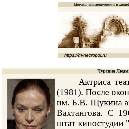
Чурсина Людми
Актриса театра
(1981). После око
им. Б.В. Щукина а
Вахтангова. С 19
штат киностудии 