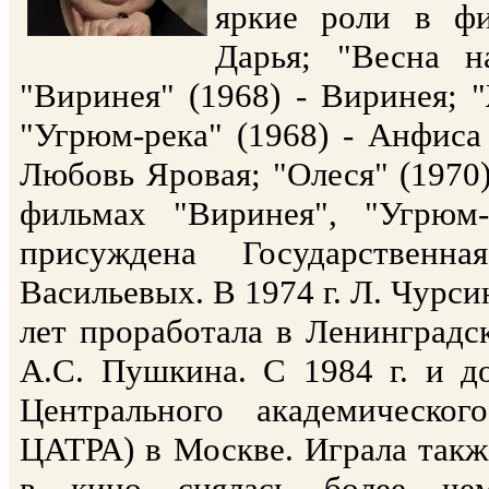
яркие роли в фи
Дарья; "Весна н
"Виринея" (1968) - Виринея; 
"Угрюм-река" (1968) - Анфиса
Любовь Яровая; "Олеся" (1970) 
фильмах "Виринея", "Угрюм-
присуждена Государствен
Васильевых. В 1974 г. Л. Чурси
лет проработала в Ленинградс
А.С. Пушкина. С 1984 г. и д
Центрального академическо
ЦАТРА) в Москве. Играла такж
в кино снялась более че