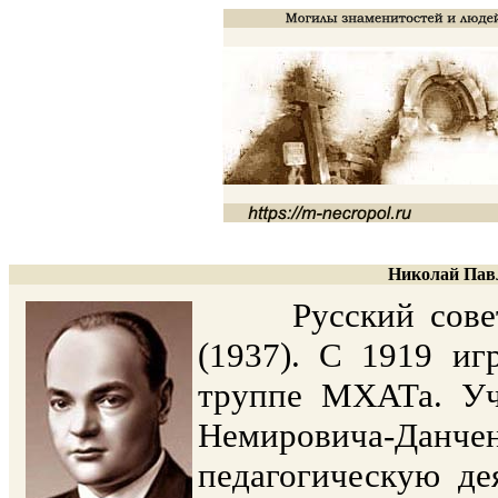
Николай Павл
Русский советск
(1937). С 1919 иг
труппе МХАТа. Уч
Немировича-Да
педагогическую де