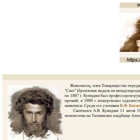
Живописец, член Товарищества передвиж
"Снег" (бронзовая медаль на международно
по 1897 г. Куинджи был профессором-рук
премий; в 1909 г. пожертвовал художес
живописи. Среди его учеников
К.Ф. Бога
Скончался А.И. Куинджи 11 июля 1910 
пененесены на Тихвинское кладбище Алек