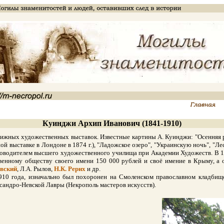
Куинджи Архип Иванович (1841-1910)
ных художественных выставок. Известные картины А. Куинджи: "Осенняя рас
й выставке в Лондоне в 1874 г.), "Ладожское озеро", "Украинскую ночь", "Лес
оводителем высшего художественного училища при Академии Художеств. В 19
твенному обществу своего имени 150 000 рублей и своё имение в Крыму, а
евский
, Л.А. Рылов,
Н.К. Рерих
и др.
года, изначально был похоронен на Смоленском православном кладбище. 
сандро-Невской Лавры (Некрополь мастеров искусств).