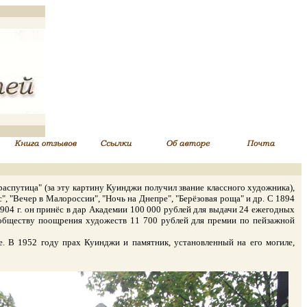
путица" (за эту картину Куинджи получил звание классного художника),
", "Вечер в Малороссии", "Ночь на Днепре", "Берёзовая роща" и др. С 1894
04 г. он принёс в дар Академии 100 000 рублей для выдачи 24 ежегодных
 обществу поощрения художеств 11 700 рублей для премии по пейзажной
В 1952 году прах Куинджи и памятник, установленный на его могиле,