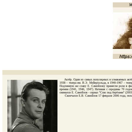
Актёр. Один из самых популярных и узнаваемых актёро
1938 – театра им. В.Э. Мейерхольда, в 1940-1967 – теат
Подлинную же славу Е. Самойлову принесли роли в филь
премии (1941, 1946, 1947). Начиная с середины 70 годо
снимался Е. Самойлов - сериал "Спас под берёзами" (2003
Скончался Е.В. Самойлов 17 февраля 2006 года, похорон