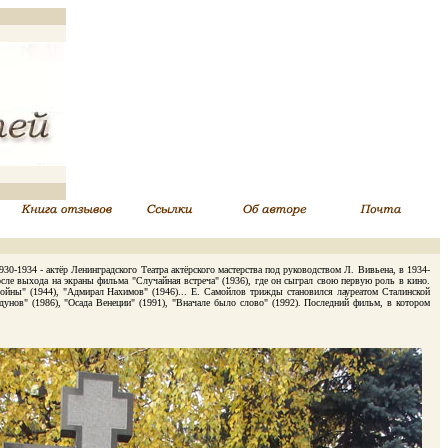
930-1934 - актёр Ленинградского Театра актёрского мастерства под руководством Л. Вивьена, в 1934-
осле выхода на экраны фильма "Случайная встреча" (1936), где он сыграл свою первую роль в кино.
ойны" (1944), "Адмирал Нахимов" (1946)... Е. Самойлов трижды становился лауреатом Сталинской
дунов" (1986), "Осада Венеции" (1991), "Вначале было слово" (1992). Последний фильм, в котором