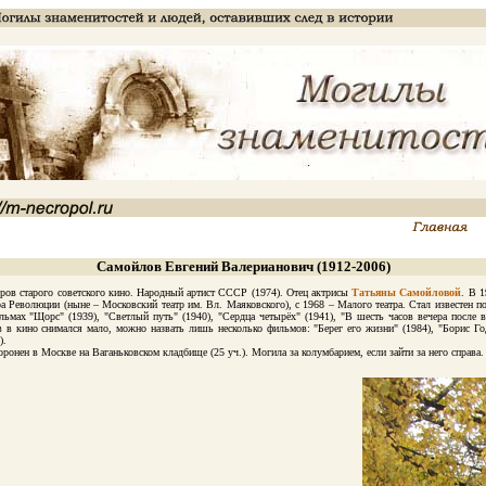
Самойлов Евгений Валерианович (1912-2006)
в старого советского кино. Народный артист СССР (1974). Отец актрисы
Татьяны Самойловой
. В 1
ра Революции (ныне – Московский театр им. Вл. Маяковского), с 1968 – Малого театра. Стал известен п
мах "Щорс" (1939), "Светлый путь" (1940), "Сердца четырёх" (1941), "В шесть часов вечера после в
в в кино снимался мало, можно назвать лишь несколько фильмов: "Берег его жизни" (1984), "Борис Го
).
ен в Москве на Ваганьковском кладбище (25 уч.). Могила за колумбарием, если зайти за него справа.